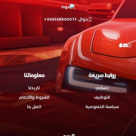
جوال: 966568800073+
روابط سريعة
معلوماتنا
حسابي
تاريخنا
التوظيف
الشروط والأحكام
سياسة الخصوصية
اتصل بنا